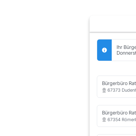
Booking step Select 
Ihr Bürg
Donnerst
Bürgerbüro Ra
67373 Dudenh
Bürgerbüro Ra
67354 Römerb