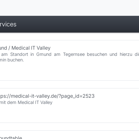
rvices
your services
nd / Medical IT Valley
 am Standort in Gmund am Tegernsee besuchen und hierzu dire
min buchen.
tps://medical-it-valley.de/?page_id=2523
it dem Medical IT Valley
Roundtable