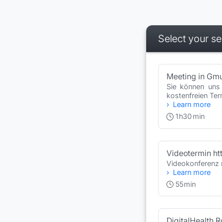
Select your se
Booking step Select 
Meeting in Gmu
Sie können uns
kostenfreien Ter
Learn more
1
h
30
min
Videotermin ht
Videokonferenz m
Learn more
55
min
DigitalHealth 