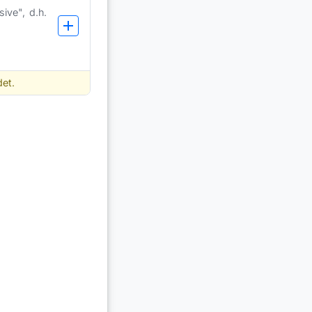
ve", d.h. 
et.