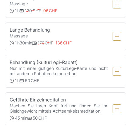
Massage
1
h
120
CHF
96
CHF
Lange Behandlung
Massage
1
h
30
min
170
CHF
136
CHF
Behandlung (KulturLegi-Rabatt)
Nur mit einer gültigen KulturLegi-Karte und nicht 
mit anderen Rabatten kumulierbar.
1
h
60
CHF
Geführte Einzelmeditation
Machen Sie Ihren Kopf frei und finden Sie Ihr 
Gleichgewicht mittels Achtsamkeitsmeditation.
45
min
50
CHF