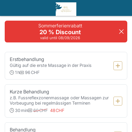
Booking step Select your services
Sommerferienrabatt
20 % Discount
valid until 08/09/2026
Erstbehandlung
Gültig auf die erste Massage in der Praxis
1
h
96
CHF
Kurze Behandlung
z.B. Fussreflexzonenmassage oder Massagen zur 
Vorbeugung bei regelmässigen Terminen
30
min
60
CHF
48
CHF
Behandlung