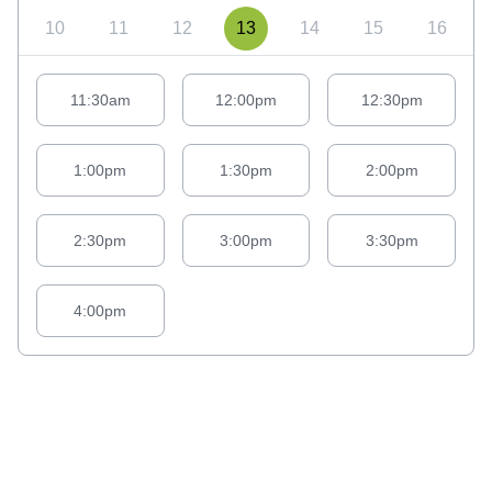
10
11
12
13
14
15
16
Appointment suggestions for Thursday# 08/13/2026:
11:30am
12:00pm
12:30pm
1:00pm
1:30pm
2:00pm
2:30pm
3:00pm
3:30pm
4:00pm