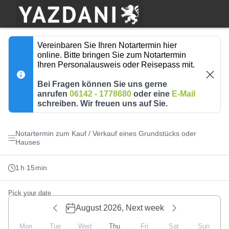
Booking step Pick your date
Vereinbaren Sie Ihren Notartermin hier
online. Bitte bringen Sie zum Notartermin
Ihren Personalausweis oder Reisepass mit.
Bei Fragen können Sie uns gerne
anrufen
06142 - 1778680
oder eine
E-Mail
schreiben. Wir freuen uns auf Sie.
Notartermin zum Kauf / Verkauf eines Grundstücks oder
Hauses
1
h
15
min
Pick your date
August 2026,
Next week
Mon
Tue
Wed
Thu
Fri
Sat
Sun