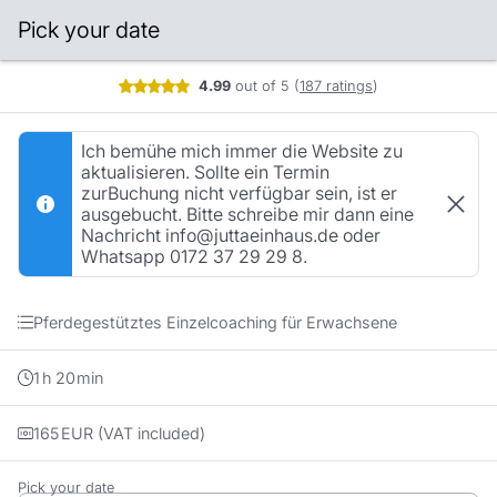
Pick your date
Booking step Pick your date
4.99
out of 5
(
187 ratings
)
Ich bemühe mich immer die Website zu
aktualisieren. Sollte ein Termin
zurBuchung nicht verfügbar sein, ist er
ausgebucht. Bitte schreibe mir dann eine
Nachricht info@juttaeinhaus.de oder
Whatsapp 0172 37 29 29 8.
Pferdegestütztes Einzelcoaching für Erwachsene
1
h
20
min
165
EUR
(VAT included)
Pick your date