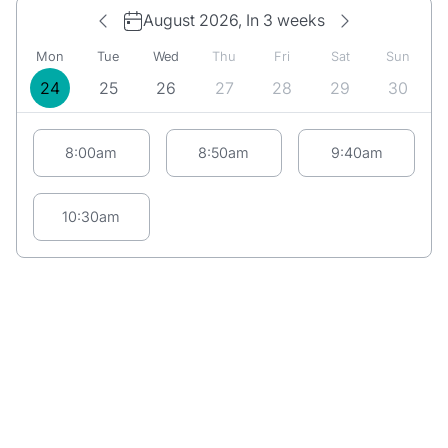
August 2026,
In 3 weeks
Mon
Tue
Wed
Thu
Fri
Sat
Sun
24
25
26
27
28
29
30
Appointment suggestions for Monday# 08/24/2026:
8:00am
8:50am
9:40am
10:30am