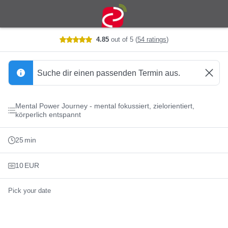
Booking step Pick your date
4.85
out of 5
(
54 ratings
)
Suche dir einen passenden Termin aus.
Mental Power Journey - mental fokussiert, zielorientiert,
körperlich entspannt
25
min
10
EUR
Pick your date