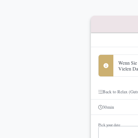
Booking step Pick your 
Wenn Sie 
Vielen D
Back to Relax (Gut
30
min
Pick your date