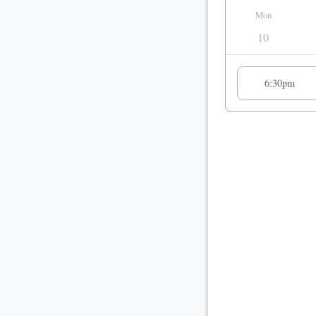
Mon
10
Appointment sugges
6:30pm