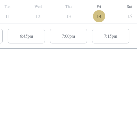
Tue
Wed
Thu
Fri
Sat
11
12
13
14
15
tions for Friday# 08/14/2026:
6:45pm
7:00pm
7:15pm