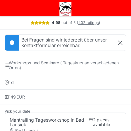
Booking step Pick your date
4.98
out of 5
(
402 ratings
)
Bei Fragen sind wir jederzeit über unser
Kontaktformular erreichbar.
Workshops und Seminare ( Tageskurs an verschiedenen
Orten)
1
d
149
EUR
Pick your date
Mantrailing Tagesworkshop in Bad
2 places
Lausick
available
Bad Lausick