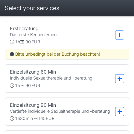
Select your services
Booking step Select your services
Erstberatung
Das erste Kennenlernen
1
h
90
EUR
Bitte unbedingt bei der Buchung beachten!
Einzelsitzung 60 Min
Individuelle Sexualtherapie und -beratung
1
h
90
EUR
Einzelsitzung 90 Min
Vertiefte individuelle Sexualtherapie und -beratung
1
h
30
min
145
EUR