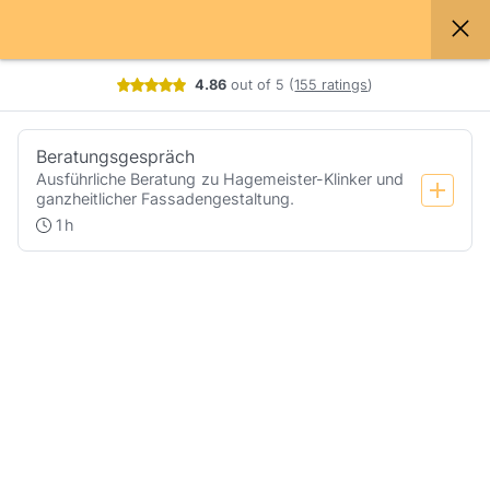
Booking step Select your services
4.86
out of 5
(
155 ratings
)
Beratungsgespräch
Ausführliche Beratung zu Hagemeister-Klinker und 
ganzheitlicher Fassadengestaltung.
1
h